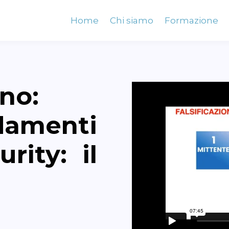
Home
Chi siamo
Formazione
no:
damenti
rity: il