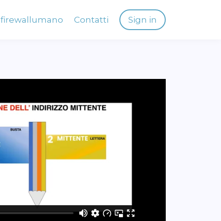
firewallumano
Contatti
Sign in