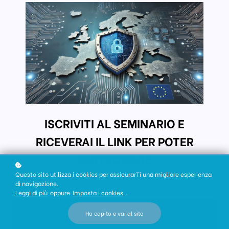
ISCRIVITI AL SEMINARIO E
RICEVERAI IL LINK PER POTER
PARTECIPARE
Questo sito utilizza i cookies per assicurarTi una migliore esperienza
di navigazione.
Leggi di più
oppure
Imposta i cookies
.
Ho capito e vai al sito