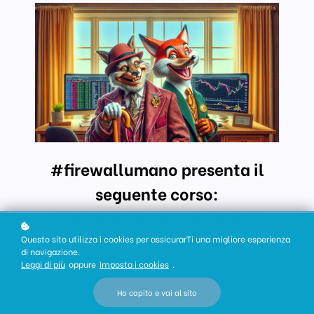
#firewallumano presenta il
seguente corso:
"DIFENDERSI DALLA TRUFFE
BEC"
Questo sito utilizza i cookies per assicurarTi una migliore esperienza
di navigazione.
Leggi di più
oppure
Imposta i cookies
.
Ho capito e vai al sito