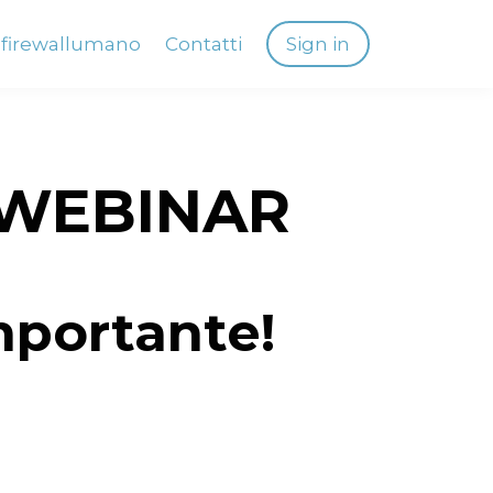
firewallumano
Contatti
Sign in
 WEBINAR
mportante!