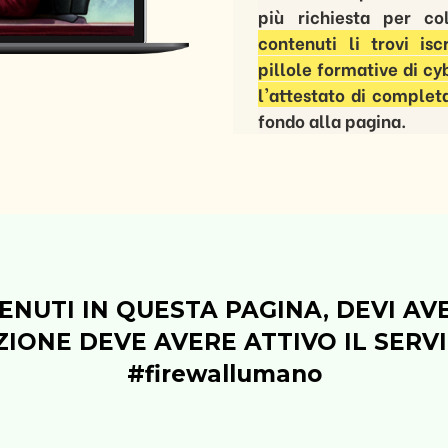
più richiesta per c
contenuti li trovi is
pillole formative di cy
l'attestato di comple
fondo alla pagina.
ENUTI IN QUESTA PAGINA, DEVI AV
IONE DEVE AVERE ATTIVO IL SERV
#firewallumano