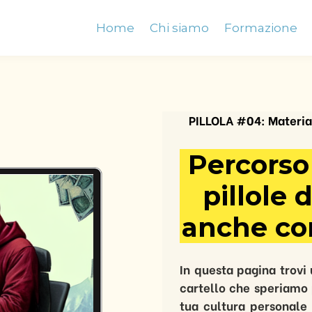
Home
Chi siamo
Formazione
PILLOLA #04: Material
Percorso
pillole 
anche con
In questa pagina trovi
cartello che speriamo 
tua cultura personale 