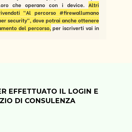
oloro che operano con i device.
Altri
crivendoti "Al percorso #firewallumano
ber security", dove potrai anche ottenere
tamento del percorso,
per iscriverti vai in
ER EFFETTUATO IL LOGIN E
IZIO DI CONSULENZA