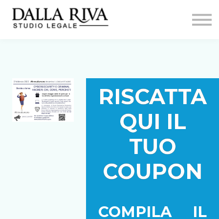
Formazione
firewallumano
Contatti
Sign in
RISCATTA
QUI IL
TUO
COUPON
COMPILA IL